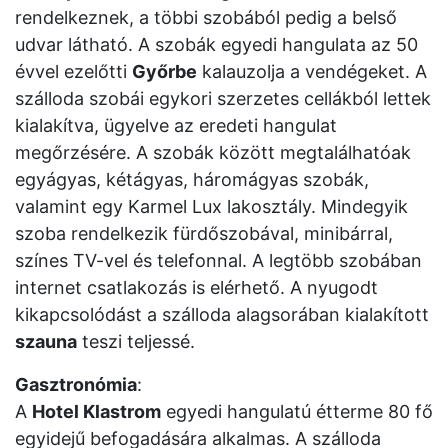
rendelkeznek, a többi szobából pedig a belső
udvar látható. A szobák egyedi hangulata az 50
évvel ezelőtti
Győrbe
kalauzolja a vendégeket. A
szálloda szobái egykori szerzetes cellákból lettek
kialakítva, ügyelve az eredeti hangulat
megőrzésére. A szobák között megtalálhatóak
egyágyas, kétágyas, háromágyas szobák,
valamint egy Karmel Lux lakosztály. Mindegyik
szoba rendelkezik fürdőszobával, minibárral,
színes TV-vel és telefonnal. A legtöbb szobában
internet csatlakozás is elérhető. A nyugodt
kikapcsolódást a szálloda alagsorában kialakított
szauna
teszi teljessé.
Gasztronómia
:
A
Hotel Klastrom
egyedi hangulatú étterme 80 fő
egyidejű befogadására alkalmas. A szálloda