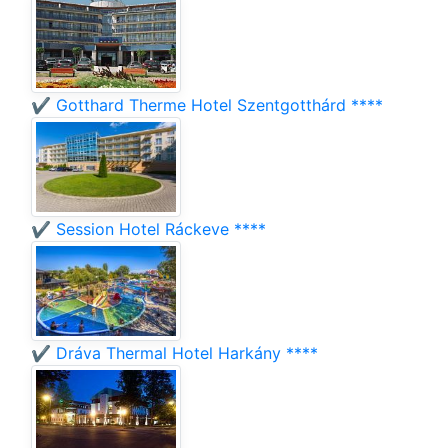
✔️ Gotthard Therme Hotel Szentgotthárd ****
✔️ Session Hotel Ráckeve ****
✔️ Dráva Thermal Hotel Harkány ****