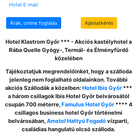
Hotel E-mail
Árak, online foglalás
Ajánlatkérés
Hotel Klastrom Győr *** - Akciós kastélyhotel a
Rába Quelle Gyógy-, Termál- és Élményfürdő
közelében
Tájékoztatjuk megrendelőinket, hogy a szálloda
jelenleg nem foglalható oldalainkon. További
akciós Szállodák a közelben:
Hotel Ibis Győr
***
a három csillagok Ibis Hotel Győr belvárosától
csupán 700 méterre,
Famulus Hotel Győr
**** 4
csillagos business hotel Győr történelmi
belvárosában,
Amstel Hattyú Fogadó
vízparti,
családias hangulatú olcsó szálloda.