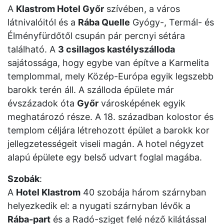
A
Klastrom Hotel Győr
szívében, a város
látnivalóitól és a
Rába Quelle
Gyógy-, Termál- és
Élményfürdőtől csupán pár percnyi sétára
található. A
3 csillagos kastélyszálloda
sajátossága, hogy egybe van építve a Karmelita
templommal, mely Közép-Európa egyik legszebb
barokk terén áll. A szálloda épülete már
évszázadok óta
Győr
városképének egyik
meghatározó része. A 18. században kolostor és
templom céljára létrehozott épület a barokk kor
jellegzetességeit viseli magán. A hotel négyzet
alapú épülete egy belső udvart foglal magába.
Szobák
:
A
Hotel Klastrom
40 szobája három szárnyban
helyezkedik el: a nyugati szárnyban lévők a
Rába-part
és a Radó-sziget felé néző kilátással