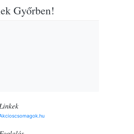
elek Győrben!
Linkek
Akcioscsomagok.hu
Foglalás