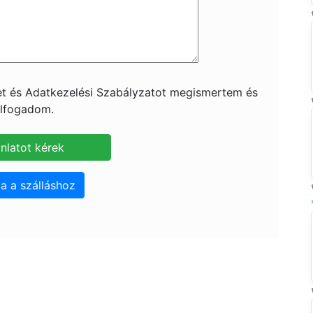
ket és Adatkezelési Szabályzatot megismertem és
lfogadom.
a a szálláshoz