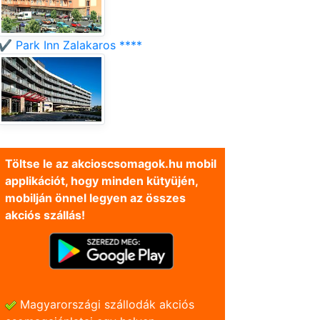
✔️ Park Inn Zalakaros ****
Töltse le az akcioscsomagok.hu mobil
applikációt, hogy minden kütyüjén,
mobilján önnel legyen az összes
akciós szállás!
Magyarországi szállodák akciós