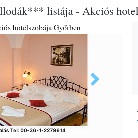
llodák*** listája - Akciós hot
ciós hotelszobája Győrben
alás Tel: 00-36-1-2279614