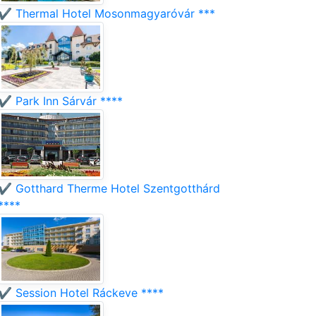
✔️ Thermal Hotel Mosonmagyaróvár ***
✔️ Park Inn Sárvár ****
✔️ Gotthard Therme Hotel Szentgotthárd
****
✔️ Session Hotel Ráckeve ****