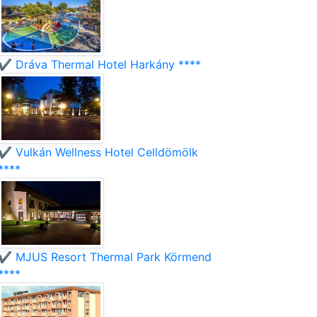
✔️ Dráva Thermal Hotel Harkány ****
✔️ Vulkán Wellness Hotel Celldömölk
****
✔️ MJUS Resort Thermal Park Körmend
****