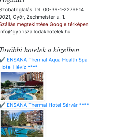
Szobafoglalás Tel: 00-36-1-2279614
9021, Győr, Zechmeister u. 1.
Szállás megtekintése Google térképen
info@gyoriszallodakhotelek.hu
További hotelek a közelben
✔️ ENSANA Thermal Aqua Health Spa
Hotel Hévíz ****
✔️ ENSANA Thermal Hotel Sárvár ****