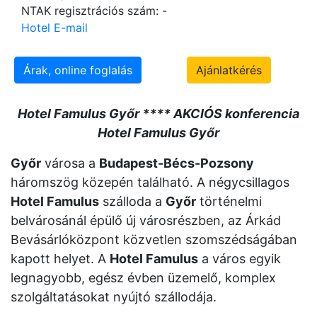
NTAK regisztrációs szám: -
Hotel E-mail
Árak, online foglalás
Ajánlatkérés
Hotel Famulus Győr **** AKCIÓS konferencia
Hotel Famulus Győr
Győr
városa a
Budapest-Bécs-Pozsony
háromszög közepén található. A négycsillagos
Hotel Famulus
szálloda a
Győr
történelmi
belvárosánál épülő új városrészben, az Árkád
Bevásárlóközpont közvetlen szomszédságában
kapott helyet. A
Hotel Famulus
a város egyik
legnagyobb, egész évben üzemelő, komplex
szolgáltatásokat nyújtó szállodája.