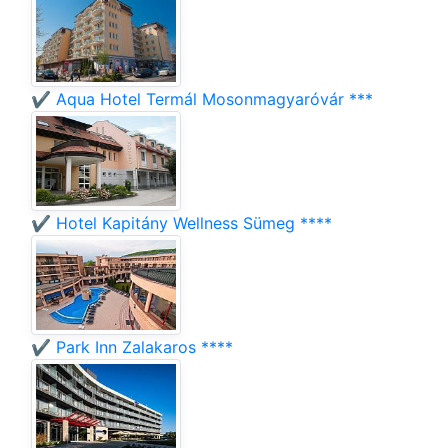
✔️ Aqua Hotel Termál Mosonmagyaróvár ***
✔️ Hotel Kapitány Wellness Sümeg ****
✔️ Park Inn Zalakaros ****