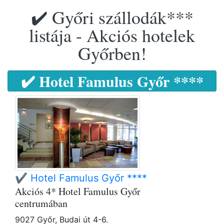
✔️ Győri szállodák***
listája - Akciós hotelek
Győrben!
✔️ Hotel Famulus Győr ****
✔️ Hotel Famulus Győr ****
Akciós 4* Hotel Famulus Győr
centrumában
9027 Győr, Budai út 4-6.