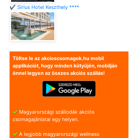
✔️ Sirius Hotel Keszthely ****
Töltse le az akcioscsomagok.hu mobil
applikációt, hogy minden kütyüjén, mobilján
önnel legyen az összes akciós szállás!
Magyarországi szállodák akciós
csomagajánlatai egy helyen.
A legjobb magyarországi wellness