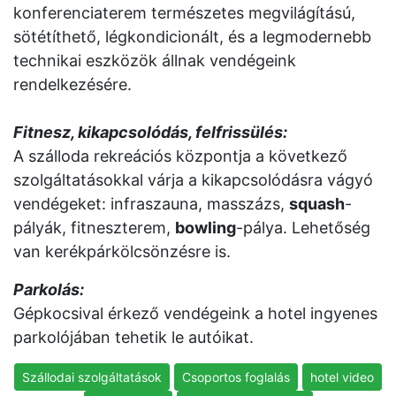
konferenciaterem természetes megvilágítású,
sötétíthető, légkondicionált, és a legmodernebb
technikai eszközök állnak vendégeink
rendelkezésére.
Fitnesz, kikapcsolódás, felfrissülés:
A szálloda rekreációs központja a következő
szolgáltatásokkal várja a kikapcsolódásra vágyó
vendégeket: infraszauna, masszázs,
squash
-
pályák, fitneszterem,
bowling
-pálya. Lehetőség
van kerékpárkölcsönzésre is.
Parkolás:
Gépkocsival érkező vendégeink a hotel ingyenes
parkolójában tehetik le autóikat.
Szállodai szolgáltatások
Csoportos foglalás
hotel video