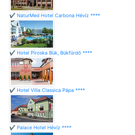
✔️ NaturMed Hotel Carbona Hévíz ****
✔️ Hotel Piroska Bük, Bükfürdő ****
✔️ Hotel Villa Classica Pápa ****
✔️ Palace Hotel Hévíz ****