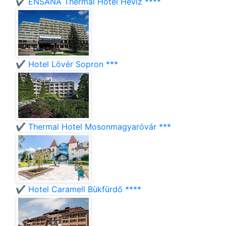
✔️ ENSANA Thermal Hotel Hévíz ****
✔️ Hotel Lövér Sopron ***
✔️ Thermal Hotel Mosonmagyaróvár ***
✔️ Hotel Caramell Bükfürdő ****