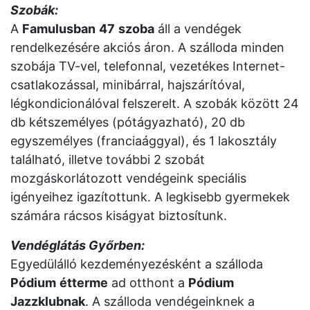
Szobák:
A
Famulusban
47
szoba
áll a vendégek
rendelkezésére akciós áron. A szálloda minden
szobája TV-vel, telefonnal, vezetékes Internet-
csatlakozással, minibárral, hajszárítóval,
légkondicionálóval felszerelt. A szobák között 24
db kétszemélyes (pótágyazható), 20 db
egyszemélyes (franciaággyal), és 1 lakosztály
található, illetve további 2 szobát
mozgáskorlátozott vendégeink speciális
igényeihez igazítottunk. A legkisebb gyermekek
számára rácsos kiságyat biztosítunk.
Vendéglátás Győrben:
Egyedülálló kezdeményezésként a szálloda
Pódium
étterme
ad otthont a
Pódium
Jazzklubnak
. A szálloda vendégeinknek a