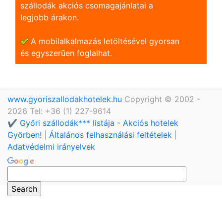
szállodák akciós csomagajánlatai a
legjobb árakon.
A mobilalkalmazás letöltésével gyorsan
és egyszerũen foglalhat.
www.gyoriszallodakhotelek.hu
Copyright © 2002 -
2026 Tel: +36 (1) 227-9614
✔️ Győri szállodák*** listája - Akciós hotelek
Győrben!
|
Általános felhasználási feltételek
|
Adatvédelmi irányelvek