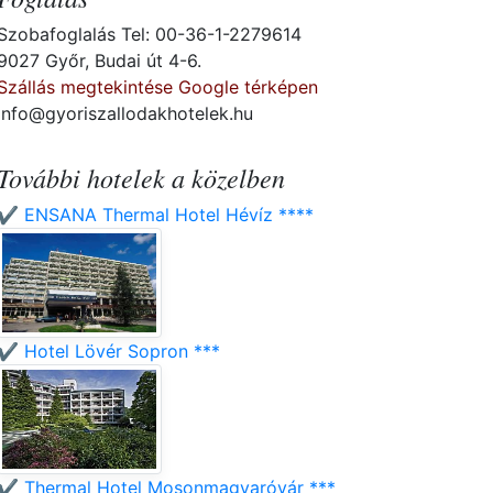
Szobafoglalás Tel: 00-36-1-2279614
9027 Győr, Budai út 4-6.
Szállás megtekintése Google térképen
info@gyoriszallodakhotelek.hu
További hotelek a közelben
✔️ ENSANA Thermal Hotel Hévíz ****
✔️ Hotel Lövér Sopron ***
✔️ Thermal Hotel Mosonmagyaróvár ***