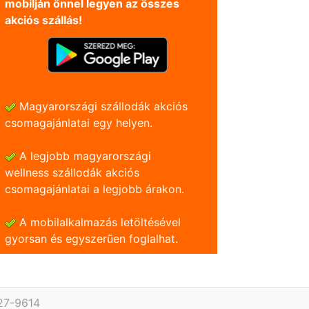
mobilján önnel legyen az összes
akciós szállás!
Magyarországi szállodák akciós
csomagajánlatai egy helyen.
A legjobb magyarországi
wellness szállodák akciós
csomagajánlatai a legjobb árakon.
A mobilalkalmazás letöltésével
gyorsan és egyszerũen foglalhat.
227-9614