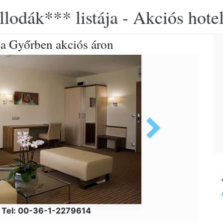
llodák*** listája - Akciós hot
a Győrben akciós áron
s Tel: 00-36-1-2279614