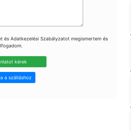
ket és Adatkezelési Szabályzatot megismertem és
lfogadom.
a a szálláshoz