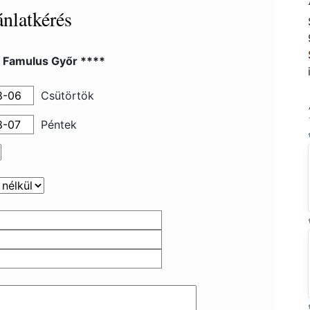
nlatkérés
l Famulus Győr ****
Csütörtök
Péntek