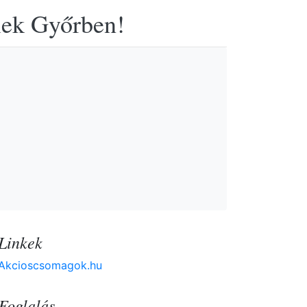
elek Győrben!
Linkek
Akcioscsomagok.hu
Foglalás