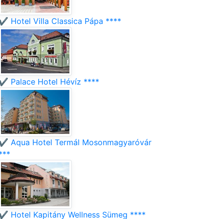
✔️ Hotel Villa Classica Pápa ****
✔️ Palace Hotel Hévíz ****
✔️ Aqua Hotel Termál Mosonmagyaróvár
***
✔️ Hotel Kapitány Wellness Sümeg ****