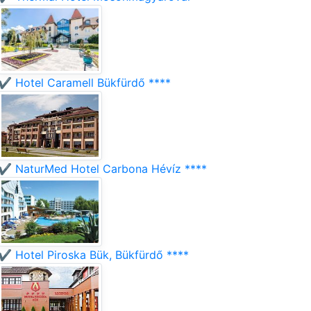
✔️ Hotel Caramell Bükfürdő ****
✔️ NaturMed Hotel Carbona Hévíz ****
✔️ Hotel Piroska Bük, Bükfürdő ****