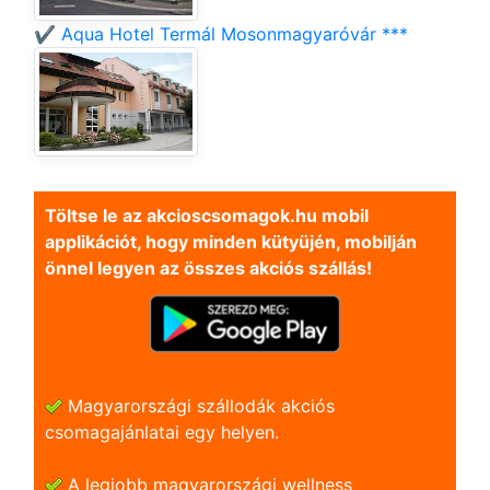
✔️ Aqua Hotel Termál Mosonmagyaróvár ***
Töltse le az akcioscsomagok.hu mobil
applikációt, hogy minden kütyüjén, mobilján
önnel legyen az összes akciós szállás!
Magyarországi szállodák akciós
csomagajánlatai egy helyen.
A legjobb magyarországi wellness