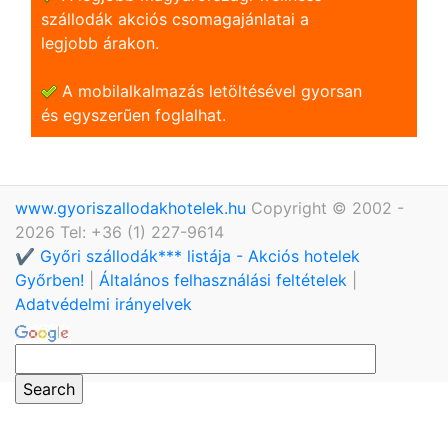
szállodák akciós csomagajánlatai a
legjobb árakon.
A mobilalkalmazás letöltésével gyorsan
és egyszerũen foglalhat.
www.gyoriszallodakhotelek.hu
Copyright © 2002 -
2026 Tel: +36 (1) 227-9614
✔️ Győri szállodák*** listája - Akciós hotelek
Győrben!
|
Általános felhasználási feltételek
|
Adatvédelmi irányelvek