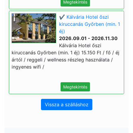
Megtekintés
✔️ Kálvária Hotel őszi
kiruccanás Győrben (min. 1
éj)
2026.09.01 - 2026.11.30
Kálvária Hotel őszi
kiruccanás Győrben (min. 1 éj) 15.150 Ft / fő / éj
ártól / reggeli / wellness részleg használata /
ingyenes wifi /
Megtekintés
Vissza a szálláshoz