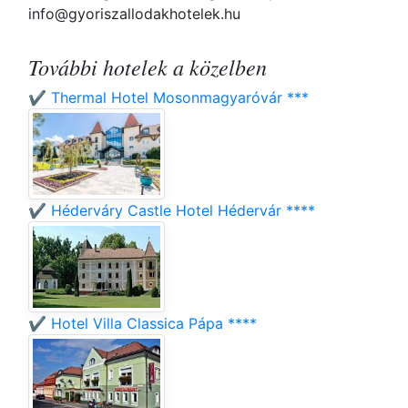
info@gyoriszallodakhotelek.hu
További hotelek a közelben
✔️ Thermal Hotel Mosonmagyaróvár ***
✔️ Héderváry Castle Hotel Hédervár ****
✔️ Hotel Villa Classica Pápa ****