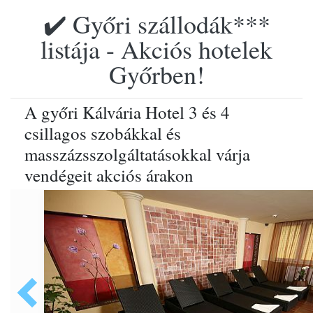
✔️ Győri szállodák***
listája - Akciós hotelek
Győrben!
A győri Kálvária Hotel 3 és 4
csillagos szobákkal és
masszázsszolgáltatásokkal várja
vendégeit akciós árakon