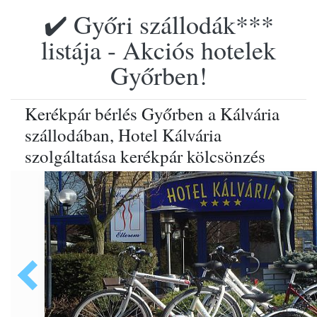
✔️ Győri szállodák***
listája - Akciós hotelek
Győrben!
Kerékpár bérlés Győrben a Kálvária
szállodában, Hotel Kálvária
szolgáltatása kerékpár kölcsönzés