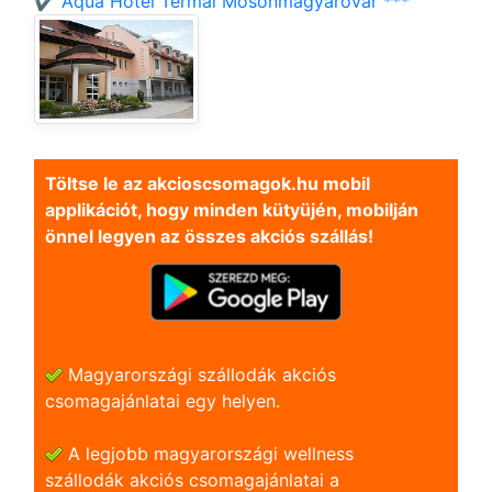
✔️ Aqua Hotel Termál Mosonmagyaróvár ***
Töltse le az akcioscsomagok.hu mobil
applikációt, hogy minden kütyüjén, mobilján
önnel legyen az összes akciós szállás!
Magyarországi szállodák akciós
csomagajánlatai egy helyen.
A legjobb magyarországi wellness
szállodák akciós csomagajánlatai a