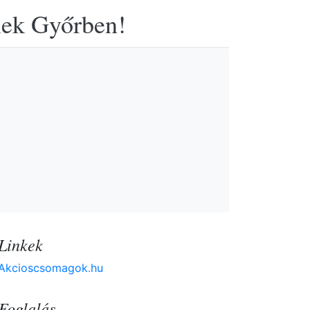
elek Győrben!
Linkek
Akcioscsomagok.hu
Foglalás