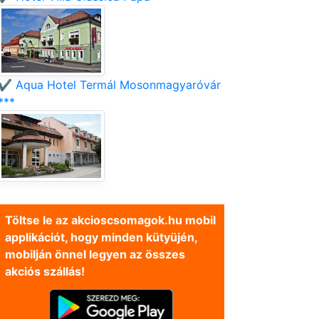
✔️ Aqua Hotel Termál Mosonmagyaróvár
***
Töltse le az akcioscsomagok.hu mobil
applikációt, hogy minden kütyüjén,
mobilján önnel legyen az összes
akciós szállás!