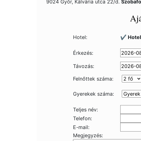
9024 Győr, Kálvária utca 22/d.
Szobafo
Ajá
Hotel:
✔️ Hotel
Érkezés:
Távozás:
Felnőttek száma:
Gyerekek száma:
Teljes név:
Telefon:
E-mail:
Megjegyzés: