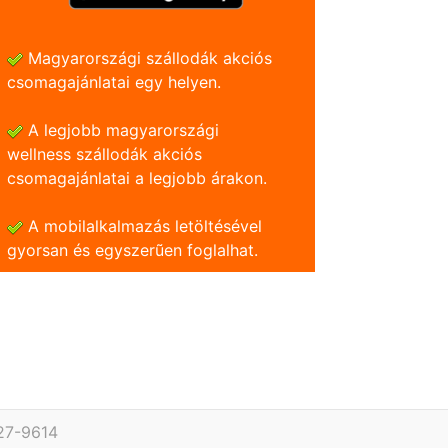
Magyarországi szállodák akciós
csomagajánlatai egy helyen.
A legjobb magyarországi
wellness szállodák akciós
csomagajánlatai a legjobb árakon.
A mobilalkalmazás letöltésével
gyorsan és egyszerũen foglalhat.
227-9614