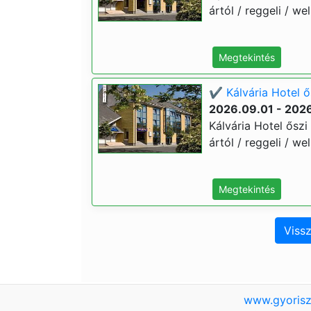
ártól / reggeli / we
Megtekintés
✔️ Kálvária Hotel ő
2026.09.01 - 2026
Kálvária Hotel őszi 
ártól / reggeli / we
Megtekintés
Vissz
www.gyorisz