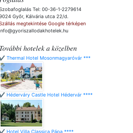
Szobafoglalás Tel: 00-36-1-2279614
9024 Győr, Kálvária utca 22/d.
Szállás megtekintése Google térképen
info@gyoriszallodakhotelek.hu
További hotelek a közelben
✔️ Thermal Hotel Mosonmagyaróvár ***
✔️ Héderváry Castle Hotel Hédervár ****
✔️ Hotel Villa Classica Pápa ****