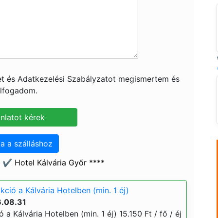
ket és Adatkezelési Szabályzatot megismertem és
lfogadom.
a a szálláshoz
✔️ Hotel Kálvária Győr ****
kció a Kálvária Hotelben (min. 1 éj)
6.08.31
 a Kálvária Hotelben (min. 1 éj) 15.150 Ft / fő / éj