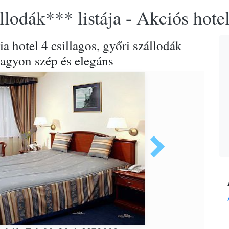
llodák*** listája - Akciós hot
a hotel 4 csillagos, győri szállodák
nagyon szép és elegáns