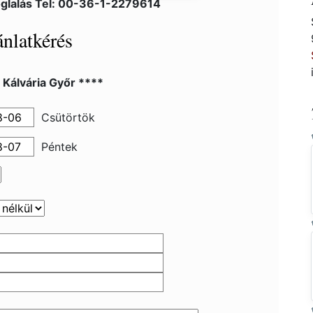
glalás Tel: 00-36-1-2279614
nlatkérés
 Kálvária Győr ****
Csütörtök
Péntek