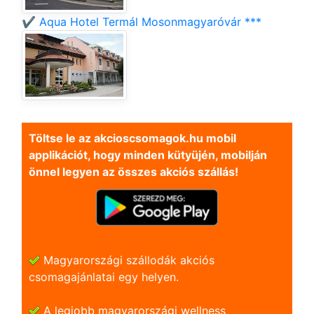
✔️ Aqua Hotel Termál Mosonmagyaróvár ***
Töltse le az akcioscsomagok.hu mobil
applikációt, hogy minden kütyüjén, mobilján
önnel legyen az összes akciós szállás!
Magyarországi szállodák akciós
csomagajánlatai egy helyen.
A legjobb magyarországi wellness