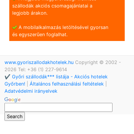
szállodák akciós csomagajánlatai a
legjobb árakon.
A mobilalkalmazás letöltésével gyorsan
és egyszerũen foglalhat.
www.gyoriszallodakhotelek.hu
Copyright © 2002 -
2026 Tel: +36 (1) 227-9614
✔️ Győri szállodák*** listája - Akciós hotelek
Győrben!
|
Általános felhasználási feltételek
|
Adatvédelmi irányelvek