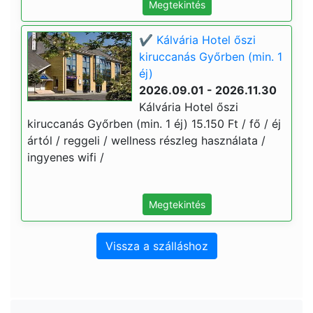
Megtekintés
✔️ Kálvária Hotel őszi
kiruccanás Győrben (min. 1
éj)
2026.09.01 - 2026.11.30
Kálvária Hotel őszi
kiruccanás Győrben (min. 1 éj) 15.150 Ft / fő / éj
ártól / reggeli / wellness részleg használata /
ingyenes wifi /
Megtekintés
Vissza a szálláshoz