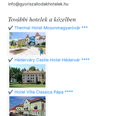
info@gyoriszallodakhotelek.hu
További hotelek a közelben
✔️ Thermal Hotel Mosonmagyaróvár ***
✔️ Héderváry Castle Hotel Hédervár ****
✔️ Hotel Villa Classica Pápa ****