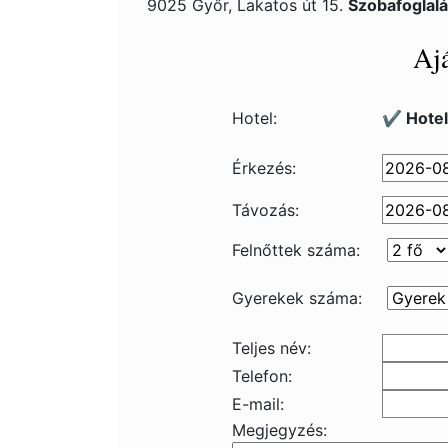
9025 Győr, Lakatos út 15.
Szobafoglal
Ajá
Hotel:
✔️ Hotel
Érkezés:
Távozás:
Felnőttek száma:
Gyerekek száma:
Teljes név:
Telefon:
E-mail:
Megjegyzés: