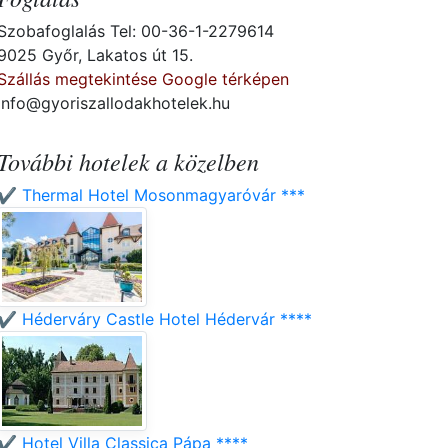
Szobafoglalás Tel: 00-36-1-2279614
9025 Győr, Lakatos út 15.
Szállás megtekintése Google térképen
info@gyoriszallodakhotelek.hu
További hotelek a közelben
✔️ Thermal Hotel Mosonmagyaróvár ***
✔️ Héderváry Castle Hotel Hédervár ****
✔️ Hotel Villa Classica Pápa ****