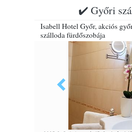
✔️ Győri szá
Isabell Hotel Győr, akciós győ
szálloda fürdőszobája