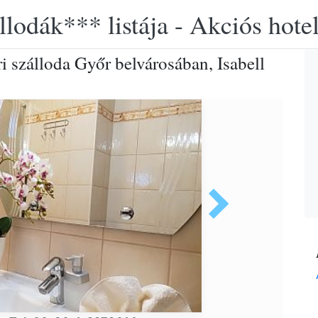
llodák*** listája - Akciós hot
ri szálloda Győr belvárosában, Isabell