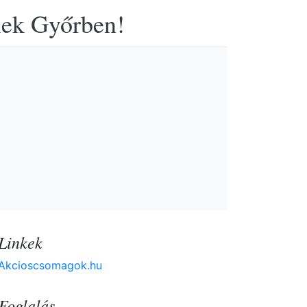
elek Győrben!
Linkek
Akcioscsomagok.hu
Foglalás