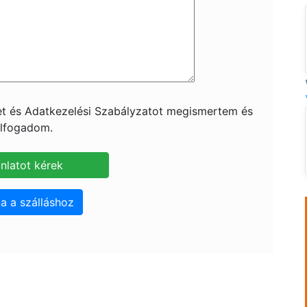
ket és Adatkezelési Szabályzatot megismertem és
lfogadom.
a a szálláshoz