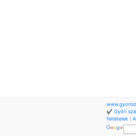
www.gyorisz
✔️ Győri szá
feltételek
|
A