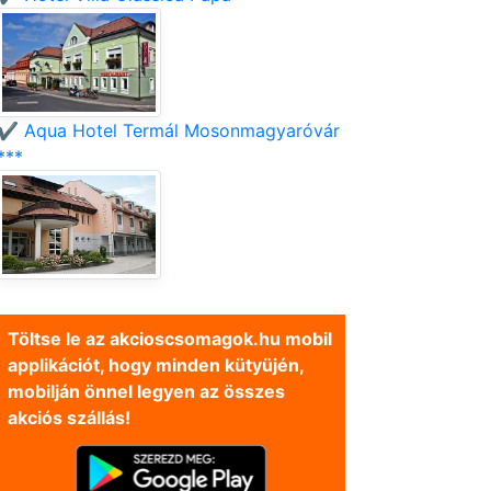
✔️ Aqua Hotel Termál Mosonmagyaróvár
***
Töltse le az akcioscsomagok.hu mobil
applikációt, hogy minden kütyüjén,
mobilján önnel legyen az összes
akciós szállás!