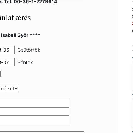
ás Tel: 00-36-1-2279614
nlatkérés
 Isabell Győr ****
Csütörtök
Péntek