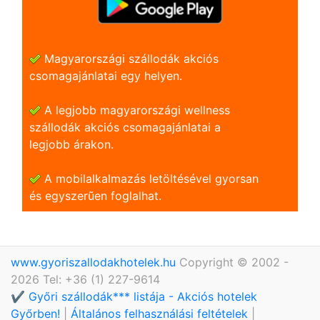
Magyarországi szállodák akciós
csomagajánlatai egy helyen.
A legjobb magyarországi wellness
szállodák akciós csomagajánlatai a
legjobb árakon.
A mobilalkalmazás letöltésével gyorsan
és egyszerũen foglalhat.
www.gyoriszallodakhotelek.hu
Copyright © 2002 -
2026 Tel: +36 (1) 227-9614
✔️ Győri szállodák*** listája - Akciós hotelek
Győrben!
|
Általános felhasználási feltételek
|