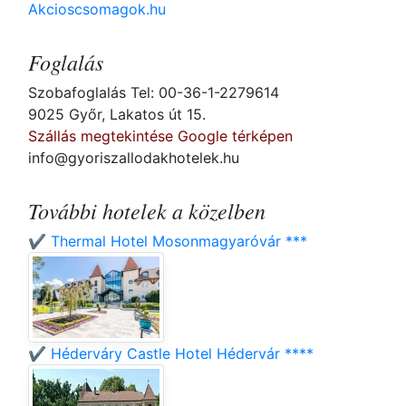
Akcioscsomagok.hu
Foglalás
Szobafoglalás Tel: 00-36-1-2279614
9025 Győr, Lakatos út 15.
Szállás megtekintése Google térképen
info@gyoriszallodakhotelek.hu
További hotelek a közelben
✔️ Thermal Hotel Mosonmagyaróvár ***
✔️ Héderváry Castle Hotel Hédervár ****