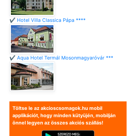
✔️ Hotel Villa Classica Pápa ****
✔️ Aqua Hotel Termál Mosonmagyaróvár ***
Töltse le az akcioscsomagok.hu mobil
applikációt, hogy minden kütyüjén, mobilján
önnel legyen az összes akciós szállás!