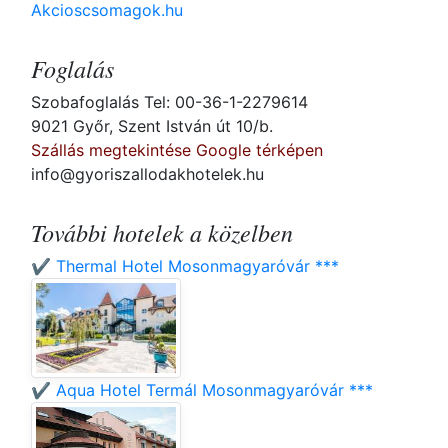
Akcioscsomagok.hu
Foglalás
Szobafoglalás Tel: 00-36-1-2279614
9021 Győr, Szent István út 10/b.
Szállás megtekintése Google térképen
info@gyoriszallodakhotelek.hu
További hotelek a közelben
✔️ Thermal Hotel Mosonmagyaróvár ***
✔️ Aqua Hotel Termál Mosonmagyaróvár ***