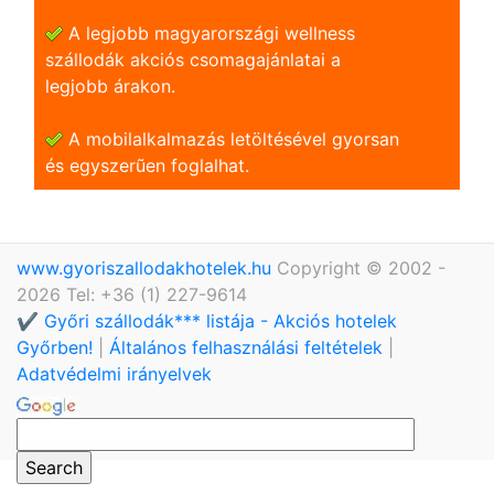
A legjobb magyarországi wellness
szállodák akciós csomagajánlatai a
legjobb árakon.
A mobilalkalmazás letöltésével gyorsan
és egyszerũen foglalhat.
www.gyoriszallodakhotelek.hu
Copyright © 2002 -
2026 Tel: +36 (1) 227-9614
✔️ Győri szállodák*** listája - Akciós hotelek
Győrben!
|
Általános felhasználási feltételek
|
Adatvédelmi irányelvek