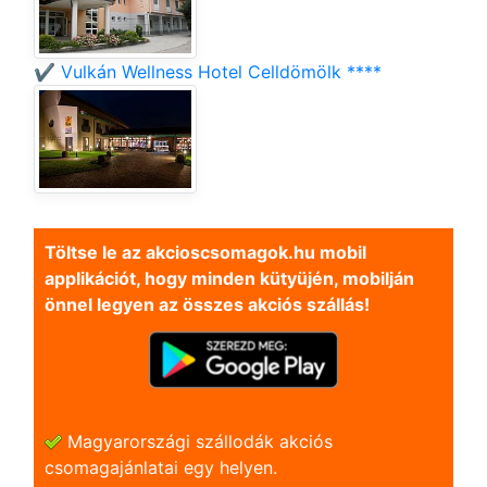
✔️ Vulkán Wellness Hotel Celldömölk ****
Töltse le az akcioscsomagok.hu mobil
applikációt, hogy minden kütyüjén, mobilján
önnel legyen az összes akciós szállás!
Magyarországi szállodák akciós
csomagajánlatai egy helyen.