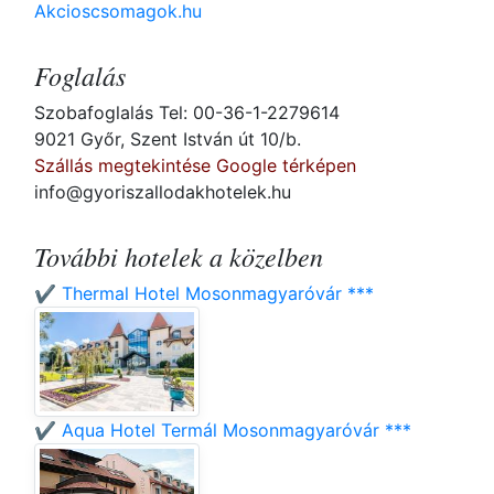
Akcioscsomagok.hu
Foglalás
Szobafoglalás Tel: 00-36-1-2279614
9021 Győr, Szent István út 10/b.
Szállás megtekintése Google térképen
info@gyoriszallodakhotelek.hu
További hotelek a közelben
✔️ Thermal Hotel Mosonmagyaróvár ***
✔️ Aqua Hotel Termál Mosonmagyaróvár ***