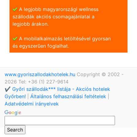
A legjobb magyarországi wellness
szállodák akciós csomagajánlatai a
legjobb árakon.
A mobilalkalmazás letöltésével gyorsan
és egyszerũen foglalhat.
www.gyoriszallodakhotelek.hu
Copyright © 2002 -
2026 Tel: +36 (1) 227-9614
✔️ Győri szállodák*** listája - Akciós hotelek
Győrben!
|
Általános felhasználási feltételek
|
Adatvédelmi irányelvek