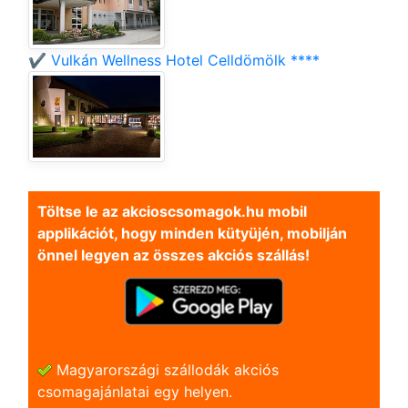
✔️ Vulkán Wellness Hotel Celldömölk ****
Töltse le az akcioscsomagok.hu mobil
applikációt, hogy minden kütyüjén, mobilján
önnel legyen az összes akciós szállás!
Magyarországi szállodák akciós
csomagajánlatai egy helyen.