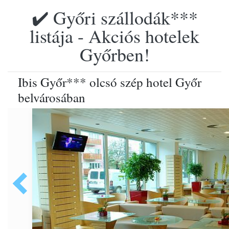
✔️ Győri szállodák***
listája - Akciós hotelek
Győrben!
Ibis Győr*** olcsó szép hotel Győr
belvárosában