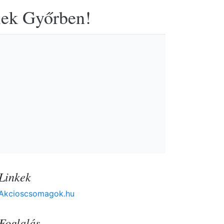
elek Győrben!
Linkek
Akcioscsomagok.hu
Foglalás