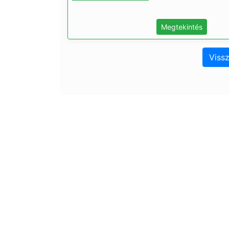
Megtekintés
Vissz