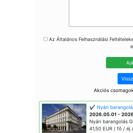
Az Általános Felhasználási Feltétele
e
Vissz
Akciós csomagok
✔️ Nyári barangolá
2026.05.01 - 202
Nyári barangolás G
41,50 EUR / fő / éj á