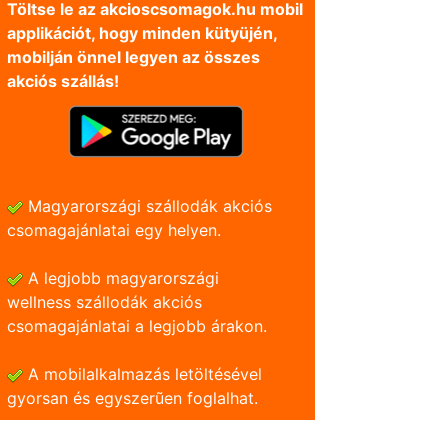
Töltse le az akcioscsomagok.hu mobil
applikációt, hogy minden kütyüjén,
mobilján önnel legyen az összes
akciós szállás!
Magyarországi szállodák akciós
csomagajánlatai egy helyen.
A legjobb magyarországi
wellness szállodák akciós
csomagajánlatai a legjobb árakon.
A mobilalkalmazás letöltésével
gyorsan és egyszerũen foglalhat.