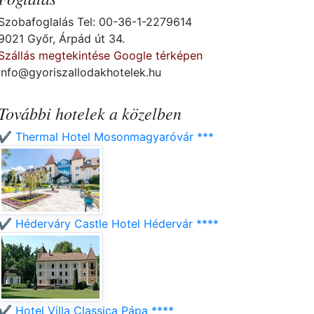
Szobafoglalás Tel: 00-36-1-2279614
9021 Győr, Árpád út 34.
Szállás megtekintése Google térképen
info@gyoriszallodakhotelek.hu
További hotelek a közelben
✔️ Thermal Hotel Mosonmagyaróvár ***
✔️ Héderváry Castle Hotel Hédervár ****
✔️ Hotel Villa Classica Pápa ****