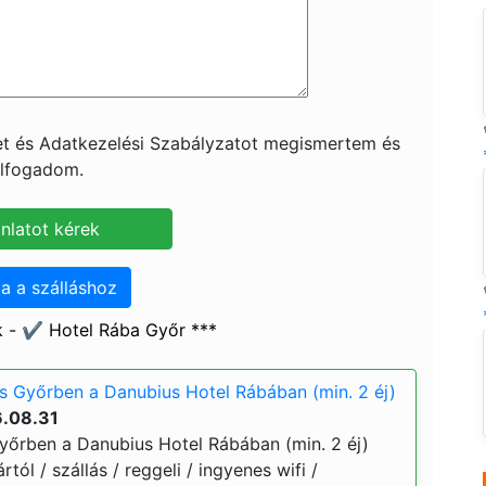
ket és Adatkezelési Szabályzatot megismertem és
lfogadom.
a a szálláshoz
 - ✔️ Hotel Rába Győr ***
s Győrben a Danubius Hotel Rábában (min. 2 éj)
6.08.31
yőrben a Danubius Hotel Rábában (min. 2 éj)
rtól / szállás / reggeli / ingyenes wifi /