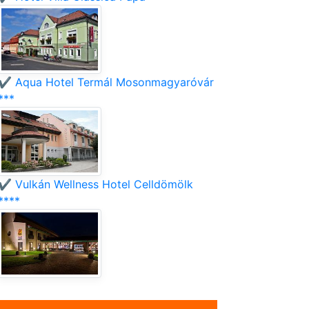
✔️ Aqua Hotel Termál Mosonmagyaróvár
***
✔️ Vulkán Wellness Hotel Celldömölk
****