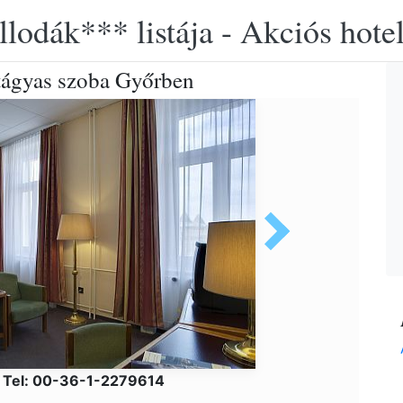
llodák*** listája - Akciós hot
tágyas szoba Győrben
s Tel: 00-36-1-2279614