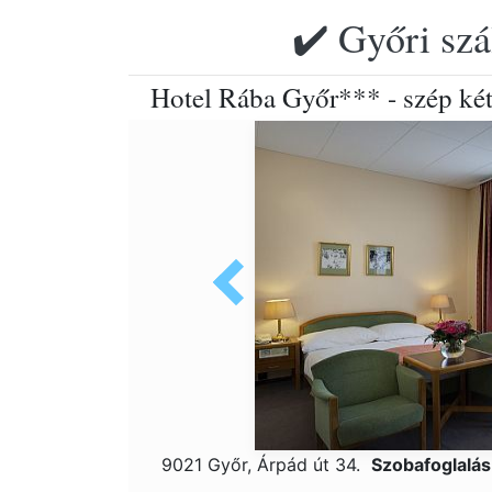
✔️ Győri szá
Hotel Rába Győr*** - szép ké
9021 Győr, Árpád út 34.
Szobafoglalá