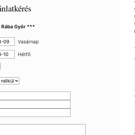
nlatkérés
l Rába Győr ***
Vasárnap
Hétfő