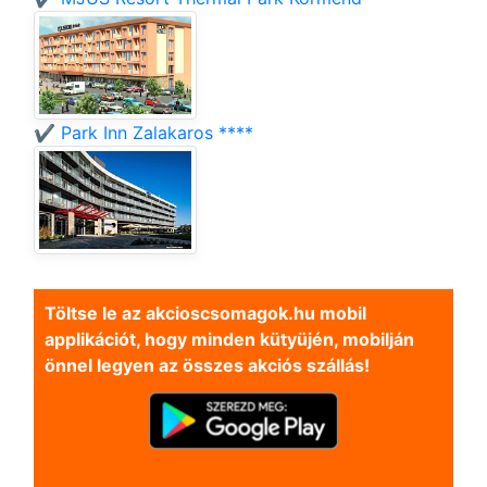
✔️ Park Inn Zalakaros ****
Töltse le az akcioscsomagok.hu mobil
applikációt, hogy minden kütyüjén, mobilján
önnel legyen az összes akciós szállás!