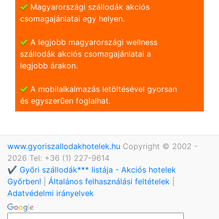
Magyarországi szállodák akciós
csomagajánlatai egy helyen.
A legjobb magyarországi wellness
szállodák akciós csomagajánlatai a
legjobb árakon.
A mobilalkalmazás letöltésével gyorsan
és egyszerũen foglalhat.
www.gyoriszallodakhotelek.hu
Copyright © 2002 -
2026 Tel: +36 (1) 227-9614
✔️ Győri szállodák*** listája - Akciós hotelek
Győrben!
|
Általános felhasználási feltételek
|
Adatvédelmi irányelvek