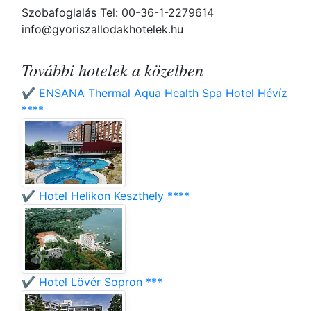
Szobafoglalás Tel: 00-36-1-2279614
info@gyoriszallodakhotelek.hu
További hotelek a közelben
✔️ ENSANA Thermal Aqua Health Spa Hotel Hévíz
****
✔️ Hotel Helikon Keszthely ****
✔️ Hotel Lövér Sopron ***