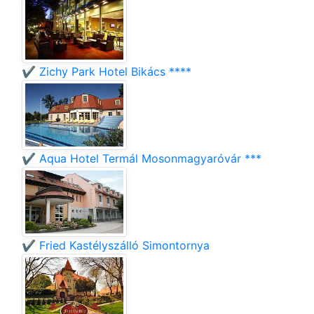
✔️ Zichy Park Hotel Bikács ****
✔️ Aqua Hotel Termál Mosonmagyaróvár ***
✔️ Fried Kastélyszálló Simontornya