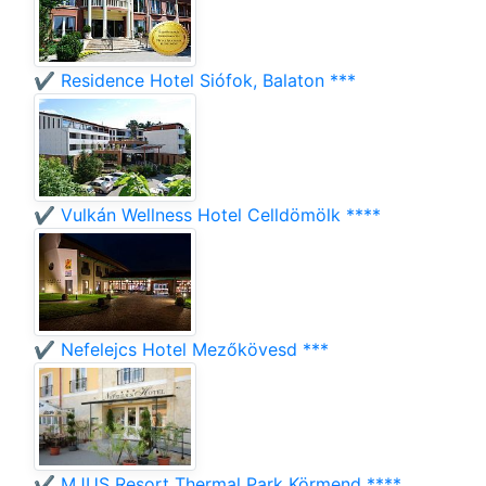
✔️ Residence Hotel Siófok, Balaton ***
✔️ Vulkán Wellness Hotel Celldömölk ****
✔️ Nefelejcs Hotel Mezőkövesd ***
✔️ MJUS Resort Thermal Park Körmend ****