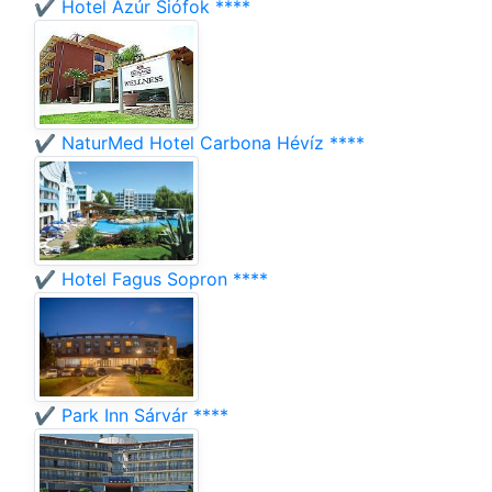
✔️ Hotel Azúr Siófok ****
✔️ NaturMed Hotel Carbona Hévíz ****
✔️ Hotel Fagus Sopron ****
✔️ Park Inn Sárvár ****