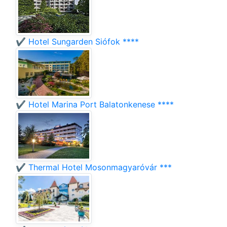
✔️ Hotel Sungarden Siófok ****
✔️ Hotel Marina Port Balatonkenese ****
✔️ Thermal Hotel Mosonmagyaróvár ***