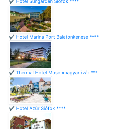
✔️ Hotel Sungarden Siófok ****
✔️ Hotel Marina Port Balatonkenese ****
✔️ Thermal Hotel Mosonmagyaróvár ***
✔️ Hotel Azúr Siófok ****