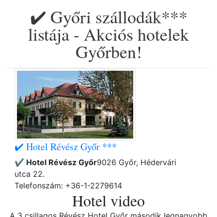
✔️ Győri szállodák***
listája - Akciós hotelek
Győrben!
✔️ Hotel Révész Győr ***
✔️ Hotel Révész Győr
9026 Győr, Hédervári
utca 22.
Telefonszám: +36-1-2279614
Hotel video
A 3 csillagos Révész Hotel Győr második legnagyobb