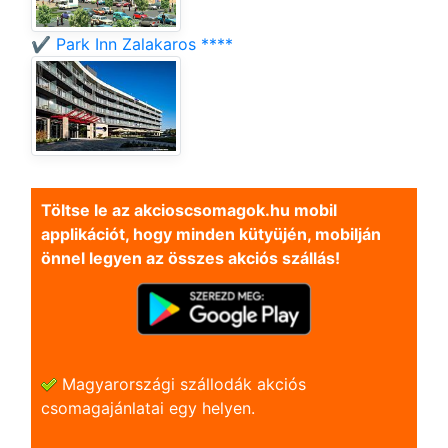
✔️ Park Inn Zalakaros ****
Töltse le az akcioscsomagok.hu mobil
applikációt, hogy minden kütyüjén, mobilján
önnel legyen az összes akciós szállás!
Magyarországi szállodák akciós
csomagajánlatai egy helyen.