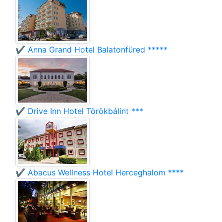
✔️ Anna Grand Hotel Balatonfüred *****
✔️ Drive Inn Hotel Törökbálint ***
✔️ Abacus Wellness Hotel Herceghalom ****