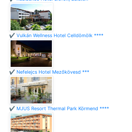
✔️ Vulkán Wellness Hotel Celldömölk ****
✔️ Nefelejcs Hotel Mezőkövesd ***
✔️ MJUS Resort Thermal Park Körmend ****