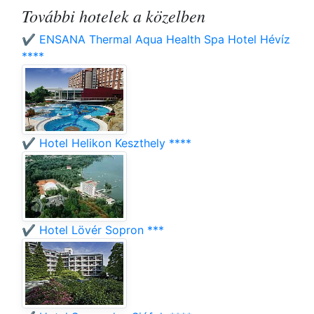
További hotelek a közelben
✔️ ENSANA Thermal Aqua Health Spa Hotel Hévíz
****
✔️ Hotel Helikon Keszthely ****
✔️ Hotel Lövér Sopron ***