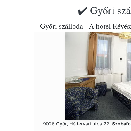
✔️ Győri szá
Győri szálloda - A hotel Révés
9026 Győr, Hédervári utca 22.
Szobafo