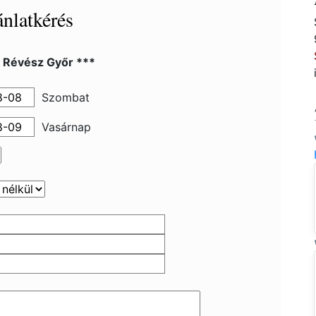
nlatkérés
l Révész Győr ***
Szombat
Vasárnap