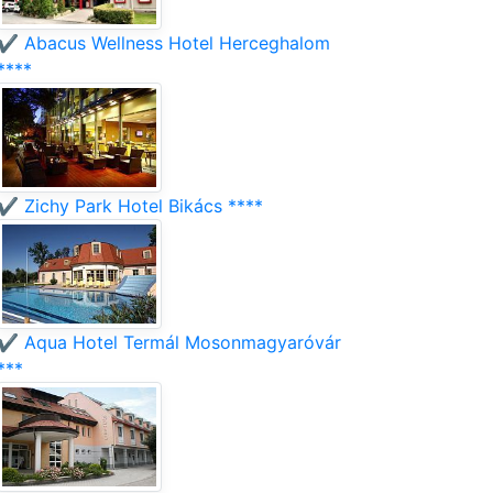
✔️ Abacus Wellness Hotel Herceghalom
****
✔️ Zichy Park Hotel Bikács ****
✔️ Aqua Hotel Termál Mosonmagyaróvár
***