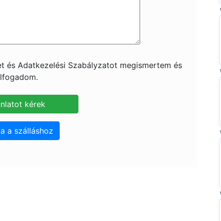
ket és Adatkezelési Szabályzatot megismertem és
lfogadom.
a a szálláshoz