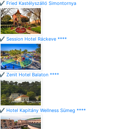
✔️ Fried Kastélyszálló Simontornya
✔️ Session Hotel Ráckeve ****
✔️ Zenit Hotel Balaton ****
✔️ Hotel Kapitány Wellness Sümeg ****