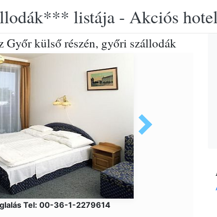
llodák*** listája - Akciós hot
z Győr külső részén, győri szállodák
glalás Tel: 00-36-1-2279614