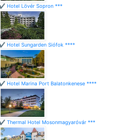
✔️ Hotel Lövér Sopron ***
✔️ Hotel Sungarden Siófok ****
✔️ Hotel Marina Port Balatonkenese ****
✔️ Thermal Hotel Mosonmagyaróvár ***