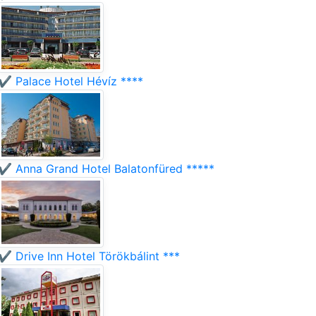
✔️ Palace Hotel Hévíz ****
✔️ Anna Grand Hotel Balatonfüred *****
✔️ Drive Inn Hotel Törökbálint ***