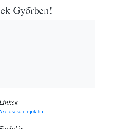
elek Győrben!
Linkek
Akcioscsomagok.hu
Foglalás