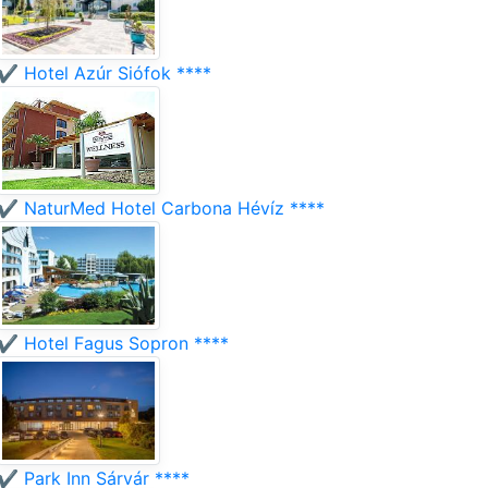
✔️ Hotel Azúr Siófok ****
✔️ NaturMed Hotel Carbona Hévíz ****
✔️ Hotel Fagus Sopron ****
✔️ Park Inn Sárvár ****