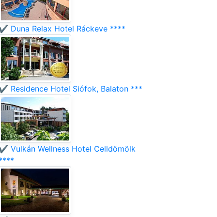
✔️ Duna Relax Hotel Ráckeve ****
✔️ Residence Hotel Siófok, Balaton ***
✔️ Vulkán Wellness Hotel Celldömölk
****