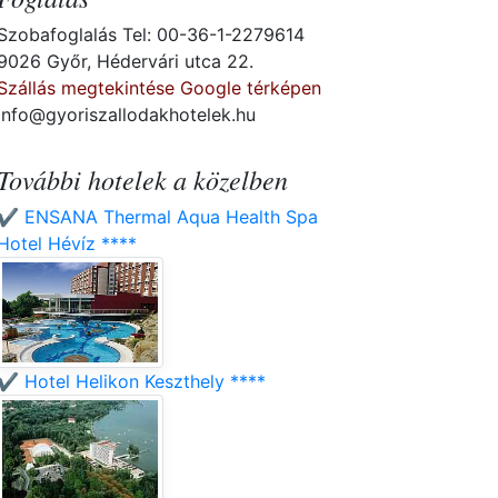
Szobafoglalás Tel: 00-36-1-2279614
9026 Győr, Hédervári utca 22.
Szállás megtekintése Google térképen
info@gyoriszallodakhotelek.hu
További hotelek a közelben
✔️ ENSANA Thermal Aqua Health Spa
Hotel Hévíz ****
✔️ Hotel Helikon Keszthely ****