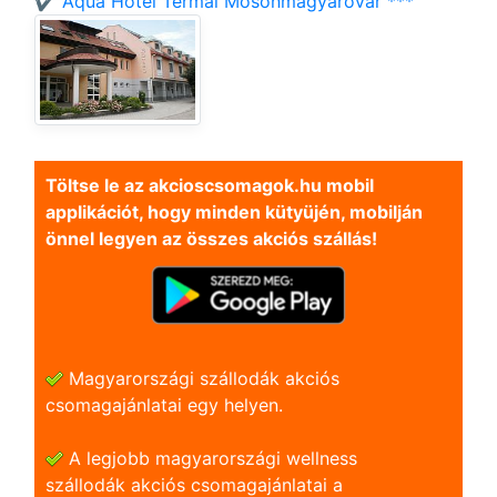
✔️ Aqua Hotel Termál Mosonmagyaróvár ***
Töltse le az akcioscsomagok.hu mobil
applikációt, hogy minden kütyüjén, mobilján
önnel legyen az összes akciós szállás!
Magyarországi szállodák akciós
csomagajánlatai egy helyen.
A legjobb magyarországi wellness
szállodák akciós csomagajánlatai a