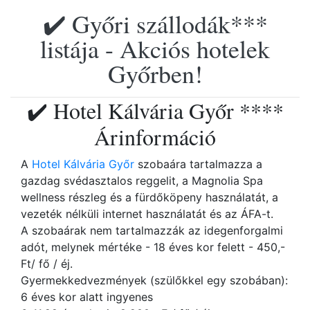
✔️ Győri szállodák***
listája - Akciós hotelek
Győrben!
✔️ Hotel Kálvária Győr ****
Árinformáció
A
Hotel Kálvária Győr
szobaára tartalmazza a
gazdag svédasztalos reggelit, a Magnolia Spa
wellness részleg és a fürdőköpeny használatát, a
vezeték nélküli internet használatát és az ÁFA-t.
A szobaárak nem tartalmazzák az idegenforgalmi
adót, melynek mértéke - 18 éves kor felett - 450,-
Ft/ fő / éj.
Gyermekkedvezmények (szülőkkel egy szobában):
6 éves kor alatt ingyenes