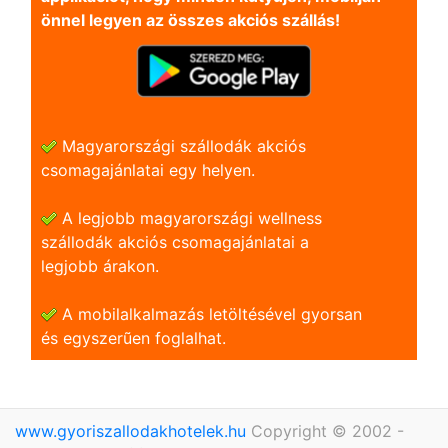
önnel legyen az összes akciós szállás!
Magyarországi szállodák akciós
csomagajánlatai egy helyen.
A legjobb magyarországi wellness
szállodák akciós csomagajánlatai a
legjobb árakon.
A mobilalkalmazás letöltésével gyorsan
és egyszerũen foglalhat.
www.gyoriszallodakhotelek.hu
Copyright © 2002 -