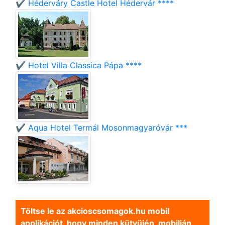
✔️ Héderváry Castle Hotel Hédervár ****
✔️ Hotel Villa Classica Pápa ****
✔️ Aqua Hotel Termál Mosonmagyaróvár ***
Töltse le az akcioscsomagok.hu mobil
applikációt, hogy minden kütyüjén, mobilján