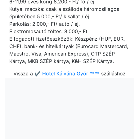
6-11,99 éves korig 8.200,- Ft/ fő / éj.
Kutya, macska: csak a szálloda háromcsillagos
épületében 5.000,- Ft/ kisállat / éj.
Parkolás: 2.000,- Ft/ autó / éj.
Elektromosautó töltés: 8.000,- Ft
Elfogadott fizetőeszközök: Készpénz (HUF, EUR,
CHF), bank- és hitelkártyák (Eurocard Mastercard,
Maestro, Visa, American Express), OTP SZÉP
Kártya, MKB SZÉP kártya, K&H SZÉP Kártya.
Vissza a
✔️ Hotel Kálvária Győr ****
szálláshoz