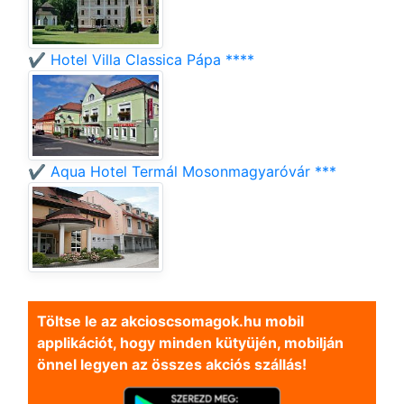
✔️ Hotel Villa Classica Pápa ****
✔️ Aqua Hotel Termál Mosonmagyaróvár ***
Töltse le az akcioscsomagok.hu mobil
applikációt, hogy minden kütyüjén, mobilján
önnel legyen az összes akciós szállás!