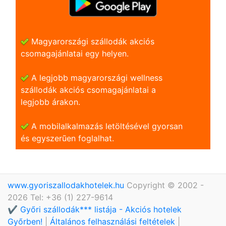
Magyarországi szállodák akciós
csomagajánlatai egy helyen.
A legjobb magyarországi wellness
szállodák akciós csomagajánlatai a
legjobb árakon.
A mobilalkalmazás letöltésével gyorsan
és egyszerũen foglalhat.
www.gyoriszallodakhotelek.hu
Copyright © 2002 -
2026 Tel: +36 (1) 227-9614
✔️ Győri szállodák*** listája - Akciós hotelek
Győrben!
|
Általános felhasználási feltételek
|