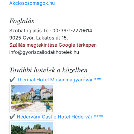
Akcioscsomagok.hu
Foglalás
Szobafoglalás Tel: 00-36-1-2279614
9025 Győr, Lakatos út 15.
Szállás megtekintése Google térképen
info@gyoriszallodakhotelek.hu
További hotelek a közelben
✔️ Thermal Hotel Mosonmagyaróvár ***
✔️ Héderváry Castle Hotel Hédervár ****