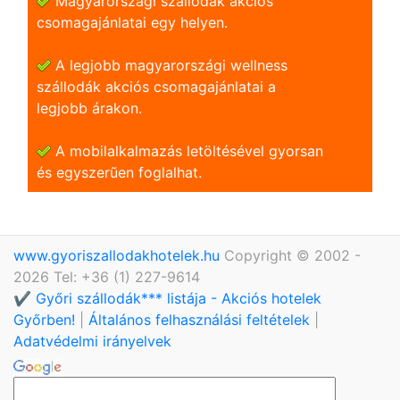
Magyarországi szállodák akciós
csomagajánlatai egy helyen.
A legjobb magyarországi wellness
szállodák akciós csomagajánlatai a
legjobb árakon.
A mobilalkalmazás letöltésével gyorsan
és egyszerũen foglalhat.
www.gyoriszallodakhotelek.hu
Copyright © 2002 -
2026 Tel: +36 (1) 227-9614
✔️ Győri szállodák*** listája - Akciós hotelek
Győrben!
|
Általános felhasználási feltételek
|
Adatvédelmi irányelvek