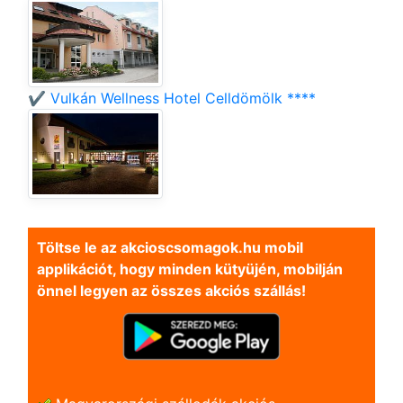
✔️ Vulkán Wellness Hotel Celldömölk ****
Töltse le az akcioscsomagok.hu mobil
applikációt, hogy minden kütyüjén, mobilján
önnel legyen az összes akciós szállás!