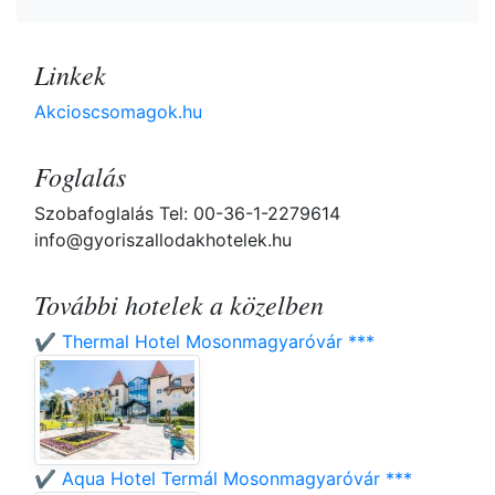
Linkek
Akcioscsomagok.hu
Foglalás
Szobafoglalás Tel: 00-36-1-2279614
info@gyoriszallodakhotelek.hu
További hotelek a közelben
✔️ Thermal Hotel Mosonmagyaróvár ***
✔️ Aqua Hotel Termál Mosonmagyaróvár ***