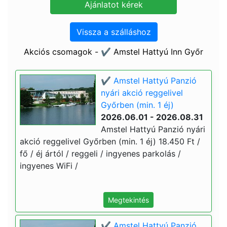
Vissza a szálláshoz
Akciós csomagok - ✔️ Amstel Hattyú Inn Győr
✔️ Amstel Hattyú Panzió
nyári akció reggelivel
Győrben (min. 1 éj)
2026.06.01 - 2026.08.31
Amstel Hattyú Panzió nyári
akció reggelivel Győrben (min. 1 éj) 18.450 Ft /
fő / éj ártól / reggeli / ingyenes parkolás /
ingyenes WiFi /
Megtekintés
✔️ Amstel Hattyú Panzió