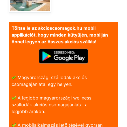
Töltse le az akcioscsomagok.hu mobil
applikációt, hogy minden kütyüjén, mobilján
önnel legyen az összes akciós szállás!
Magyarországi szállodák akciós
csomagajánlatai egy helyen.
A legjobb magyarországi wellness
szállodák akciós csomagajánlatai a
legjobb árakon.
A mobilalkalmazás letöltésével gyorsan