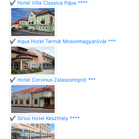
✔️ Hotel Villa Classica Pápa ****
✔️ Aqua Hotel Termál Mosonmagyaróvár ***
✔️ Hotel Corvinus Zalaszentgrót ***
✔️ Sirius Hotel Keszthely ****