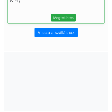
WiFi /
Megtekintés
Vissza a szálláshoz